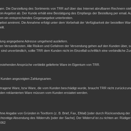
en. Die Darstellung des Sortiments von TRR auf über das Internet abrufbaren Rechnern stell
ein Angebot ab. Der Kunde erhält eine Bestätigung des Empfangs der Bestellung per email. A
hm ein entsprechendes Gegenangebot unterbreiten.
bot annimmt. Die Annahme erfolgt unter dem Vorbehalt der Verfügbarkeit der bestellten Wa
ilt.
ellung angegebene Adresse umgehend ausliefern.
esenen Versandkosten. Alle Risiken und Gefahren der Versendung gehen auf den Kunden über, 
sind unverbindlich, sollte TRR dem Kunden nicht im Einzelfall schriftlich eine verbindliche Zu
 bestehenden Ansprüche verbleibt gelieferte Ware im Eigentum von TRR.
 Kunden angezeigten Zahlungsarten.
be getragene Ware, bzw Ware, die vom Kunden beschädigt wurde, braucht TRR nicht zurückzune
nden reklamierten Ware müssen vom Kunden erstattet werden.
ne Angabe von Gründen in Textform (z. B. Brief, Fax, E­Mail) [oder durch Rücksendung der Sa
echtzeitige Absendung des Widerrufs [oder der Sache]. Der Widerruf ist zu richten an: Rüdig
4062