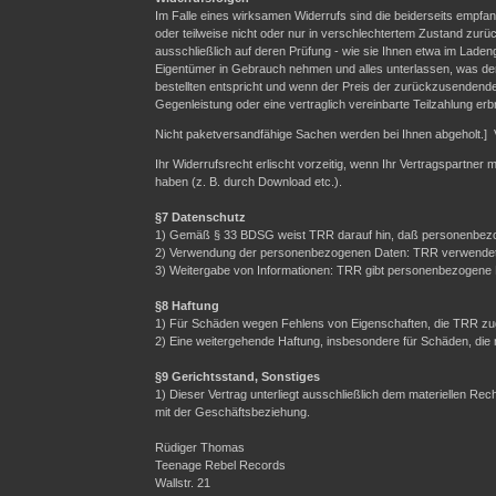
Im Falle eines wirksamen Widerrufs sind die beiderseits emp
oder teilweise nicht oder nur in verschlechtertem Zustand zurü
ausschließlich auf deren Prüfung - wie sie Ihnen etwa im Laden
Eigentümer in Gebrauch nehmen und alles unterlassen, was der
bestellten entspricht und wenn der Preis der zurückzusendende
Gegenleistung oder eine vertraglich vereinbarte Teilzahlung erb
Nicht paketversandfähige Sachen werden bei Ihnen abgeholt.] 
Ihr Widerrufsrecht erlischt vorzeitig, wenn Ihr Vertragspartner
haben (z. B. durch Download etc.).
§7 Datenschutz
1) Gemäß § 33 BDSG weist TRR darauf hin, daß personenbezo
2) Verwendung der personenbezogenen Daten: TRR verwendet Ih
3) Weitergabe von Informationen: TRR gibt personenbezogene Da
§8 Haftung
1) Für Schäden wegen Fehlens von Eigenschaften, die TRR zuge
2) Eine weitergehende Haftung, insbesondere für Schäden, die
§9 Gerichtsstand, Sonstiges
1) Dieser Vertrag unterliegt ausschließlich dem materiellen R
mit der Geschäftsbeziehung.
Rüdiger Thomas
Teenage Rebel Records
Wallstr. 21