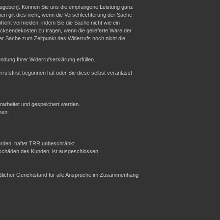
zugeben]. Können Sie uns die empfangene Leistung ganz
en gilt dies nicht, wenn die Verschlechterung der Sache
licht vermeiden, indem Sie die Sache nicht wie ein
cksendekosten zu tragen, wenn die gelieferte Ware der
er Sache zum Zeitpunkt des Widerrufs noch nicht die
dung Ihrer Widerrufserklärung erfüllen.
rrufsfrist begonnen hat oder Sie diese selbst veranlasst
rbeitet und gespeichert werden.
nen.
urden, haftet TRR unbeschränkt.
sschäden des Kunden, ist ausgeschlossen.
ießlicher Gerichtstand für alle Ansprüche im Zusammenhang