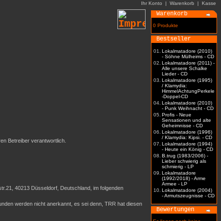
Ihr Konto
|
Warenkorb
|
Kasse
Warenkorb
0 Produkte
Bestseller
01.
Lokalmatadore (2010)
- Söhne Mülheims - CD
02.
Lokalmatadore (2011) -
Alle unsere Schalke
Lieder - CD
03.
Lokalmatadore (1995)
/ Klamydia:
HimmelAchtungPerkele
-Doppel-CD
04.
Lokalmatadore (2010)
- Punk Weihnacht - CD
05.
Profis - Neue
Sensationen und alte
Geheimnisse - CD
06.
Lokalmatadore (1996)
/ Klamydia: Kipsi. - CD
ren Betreiber verantwortlich.
07.
Lokalmatadore (1994)
- Heute ein König - CD
08.
B.trug (1983/2006) -
Lieber schwierig als
schmierig - LP
09.
Lokalmatadore
(1992/2018) - Arme
Armee - LP
r.21, 40213 Düsseldorf, Deutschland, im folgenden
10.
Lokalmatadore (2004)
- Armutszeugnisse - CD
nden werden nicht anerkannt, es sei denn, TRR hat diesen
Bewertungen