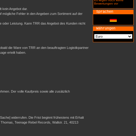
Es liegen noch keine
Bewertungen vor
t kein Angebot dar.
Sprachen
uf mögliche Fehler in den Angeben zum Sortiment auf der
re oder Leistung. Kann TRR das Angebot des Kunden nicht
Währungen
sobald die Ware von TRR an den beauftragten Logistikpartner
sage erteilt haben.
hmen. Der volle Kaufpreis sowie alle zusätzlich
che] widerrufen. Die Frist beginnt frühestens mit Erhalt
er Thomas, Teenage Rebel Records, Wallstr. 21, 40213