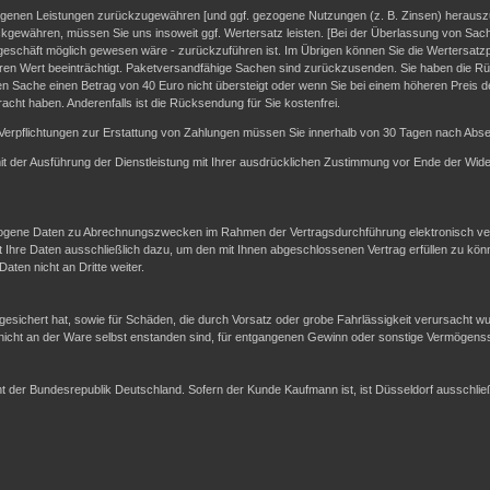
fangenen Leistungen zurückzugewähren [und ggf. gezogene Nutzungen (z. B. Zinsen) heraus
ckgewähren, müssen Sie uns insoweit ggf. Wertersatz leisten. [Bei der Überlassung von Sach
geschäft möglich gewesen wäre - zurückzuführen ist. Im Übrigen können Sie die Wertersatzpf
en Wert beeinträchtigt. Paketversandfähige Sachen sind zurückzusenden. Sie haben die Rü
n Sache einen Betrag von 40 Euro nicht übersteigt oder wenn Sie bei einem höheren Preis d
racht haben. Anderenfalls ist die Rücksendung für Sie kostenfrei.
Verpflichtungen zur Erstattung von Zahlungen müssen Sie innerhalb von 30 Tagen nach Absen
 mit der Ausführung der Dienstleistung mit Ihrer ausdrücklichen Zustimmung vor Ende der Wide
gene Daten zu Abrechnungszwecken im Rahmen der Vertragsdurchführung elektronisch vera
re Daten ausschließlich dazu, um den mit Ihnen abgeschlossenen Vertrag erfüllen zu kön
ten nicht an Dritte weiter.
sichert hat, sowie für Schäden, die durch Vorsatz oder grobe Fahrlässigkeit verursacht w
 nicht an der Ware selbst enstanden sind, für entgangenen Gewinn oder sonstige Vermögen
echt der Bundesrepublik Deutschland. Sofern der Kunde Kaufmann ist, ist Düsseldorf ausschl