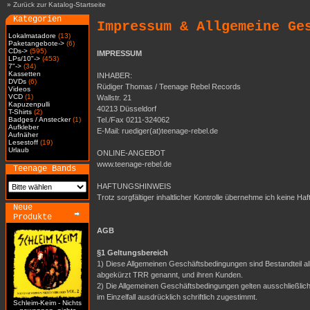
»
Zurück zur Katalog-Startseite
Kategorien
Impressum & Allgemeine Ge
Lokalmatadore
(13)
Paketangebote->
(6)
CDs->
(595)
IMPRESSUM
LPs/10"->
(453)
7"->
(34)
Kassetten
INHABER:
DVDs
(6)
Rüdiger Thomas / Teenage Rebel Records
Videos
VCD
(1)
Wallstr. 21
Kapuzenpulli
40213 Düsseldorf
T-Shirts
(2)
Badges / Anstecker
(1)
Tel./Fax 0211-324062
Aufkleber
E-Mail: ruediger(at)teenage-rebel.de
Aufnäher
Lesestoff
(19)
Urlaub
ONLINE-ANGEBOT
www.teenage-rebel.de
Teenage Bands
HAFTUNGSHINWEIS
Trotz sorgfältiger inhaltlicher Kontrolle übernehme ich keine Haf
Neue
Produkte
AGB
§1 Geltungsbereich
1) Diese Allgemeinen Geschäftsbedingungen sind Bestandteil a
abgekürzt TRR genannt, und ihren Kunden.
2) Die Allgemeinen Geschäftsbedingungen gelten ausschließli
im Einzelfall ausdrücklich schriftlich zugestimmt.
Schleim-Keim - Nichts