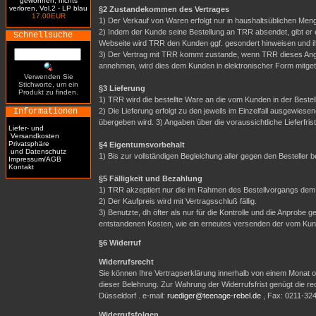
gewonnen, nichts
verloren, Vol.2 - LP blau
§2 Zustandekommen des Vertrages
17.00EUR
1) Der Verkauf von Waren erfolgt nur in haushaltsüblichen Meng
2) Indem der Kunde seine Bestellung an TRR absendet, gibt er 
Schnellsuche
Webseite wird TRR den Kunden ggf. gesondert hinweisen und i
3) Der Vertrag mit TRR kommt zustande, wenn TRR dieses Ange
annehmen, wird dies dem Kunden in elektronischer Form mitgete
Verwenden Sie
Stichworte, um ein
§3 Lieferung
Produkt zu finden.
1) TRR wird die bestellte Ware an die vom Kunden in der Best
Informationen
2) Die Lieferung erfolgt zu den jeweils im Einzelfall ausgewi
übergeben wird. 3) Angaben über die voraussichtliche Lieferfrist 
Liefer- und
Versandkosten
Privatsphäre
§4 Eigentumsvorbehalt
und Datenschutz
1) Bis zur vollständigen Begleichung aller gegen den Besteller
Impressum/AGB
Kontakt
§5 Fälligkeit und Bezahlung
1) TRR akzeptiert nur die im Rahmen des Bestellvorgangs dem
2) Der Kaufpreis wird mit Vertragsschluß fällig.
3) Benutzte, dh öfter als nur für die Kontrolle und die Anpro
entstandenen Kosten, wie ein erneutes versenden der vom Ku
§6 Widerruf
Widerrufsrecht
Sie können Ihre Vertragserklärung innerhalb von einem Monat oh
dieser Belehrung. Zur Wahrung der Widerrufsfrist genügt die r
Düsseldorf . e-mail:
ruediger@teenage-rebel.de
, Fax: 0211-32
Widerrufsfolgen