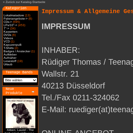
»
Zurück zur Katalog-Startseite
Kategorien
Impressum & Allgemeine Ge
Lokalmatadore
(13)
Paketangebote->
(6)
CDs->
(595)
IMPRESSUM
LPs/10"->
(453)
7"->
(34)
Kassetten
DVDs
(6)
Videos
VCD
(1)
Kapuzenpulli
INHABER:
T-Shirts
(2)
Badges / Anstecker
(1)
Aufkleber
Aufnäher
Rüdiger Thomas / Teena
Lesestoff
(19)
Urlaub
Wallstr. 21
Teenage Bands
40213 Düsseldorf
Neue
Produkte
Tel./Fax 0211-324062
E-Mail: ruediger(at)teena
Aitken, Laurel - The