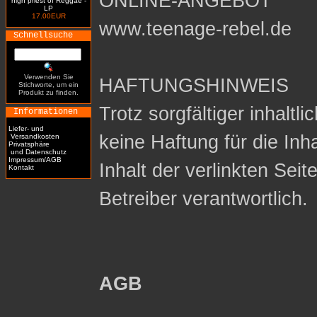
ONLINE-ANGEBOT
high priest of Reggae -
LP
17.00EUR
www.teenage-rebel.de
Schnellsuche
Verwenden Sie
HAFTUNGSHINWEIS
Stichworte, um ein
Produkt zu finden.
Trotz sorgfältiger inhaltl
Informationen
Liefer- und
keine Haftung für die Inh
Versandkosten
Privatsphäre
und Datenschutz
Impressum/AGB
Inhalt der verlinkten Seit
Kontakt
Betreiber verantwortlich.
AGB