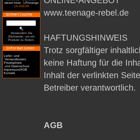
ONLINE-ANGEBOT
steam heat - LP/orange
18.00EUR
www.teenage-rebel.de
Schnellsuche
Verwenden Sie
HAFTUNGSHINWEIS
Stichworte, um ein
Produkt zu finden.
Trotz sorgfältiger inhaltl
Informationen
Liefer- und
Versandkosten
keine Haftung für die Inh
Privatsphäre
und Datenschutz
Impressum/AGB
Inhalt der verlinkten Seit
Kontakt
Betreiber verantwortlich.
AGB