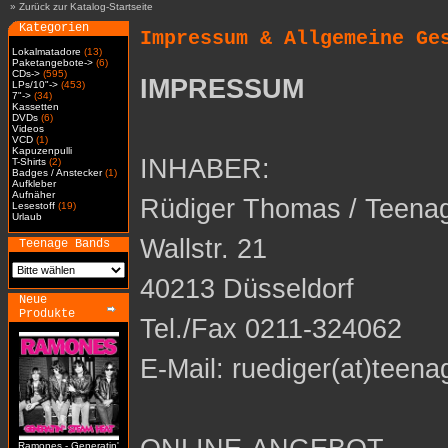
»
Zurück zur Katalog-Startseite
Kategorien
Impressum & Allgemeine Ge
Lokalmatadore
(13)
Paketangebote->
(6)
CDs->
(595)
IMPRESSUM
LPs/10"->
(453)
7"->
(34)
Kassetten
DVDs
(6)
Videos
VCD
(1)
Kapuzenpulli
INHABER:
T-Shirts
(2)
Badges / Anstecker
(1)
Aufkleber
Aufnäher
Rüdiger Thomas / Teena
Lesestoff
(19)
Urlaub
Wallstr. 21
Teenage Bands
40213 Düsseldorf
Neue
Produkte
Tel./Fax 0211-324062
E-Mail: ruediger(at)teena
Ramones - Generatin'