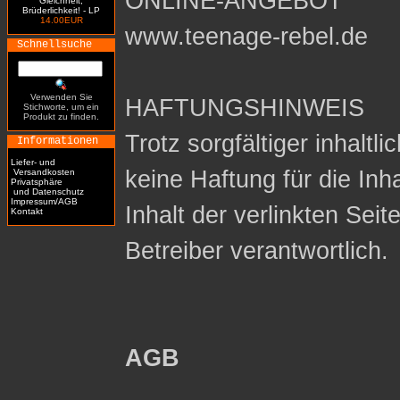
ONLINE-ANGEBOT
Gleichheit,
Brüderlichkeit! - LP
14.00EUR
www.teenage-rebel.de
Schnellsuche
Verwenden Sie
HAFTUNGSHINWEIS
Stichworte, um ein
Produkt zu finden.
Trotz sorgfältiger inhaltl
Informationen
Liefer- und
keine Haftung für die Inh
Versandkosten
Privatsphäre
und Datenschutz
Impressum/AGB
Inhalt der verlinkten Seit
Kontakt
Betreiber verantwortlich.
AGB