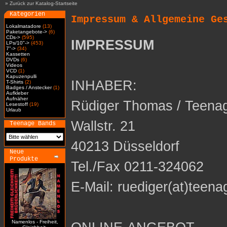
»
Zurück zur Katalog-Startseite
Kategorien
Impressum & Allgemeine Ge
Lokalmatadore
(13)
Paketangebote->
(6)
CDs->
(595)
IMPRESSUM
LPs/10"->
(453)
7"->
(34)
Kassetten
DVDs
(6)
Videos
VCD
(1)
Kapuzenpulli
INHABER:
T-Shirts
(2)
Badges / Anstecker
(1)
Aufkleber
Aufnäher
Rüdiger Thomas / Teena
Lesestoff
(19)
Urlaub
Wallstr. 21
Teenage Bands
40213 Düsseldorf
Neue
Produkte
Tel./Fax 0211-324062
E-Mail: ruediger(at)teena
Namenlos - Freiheit,