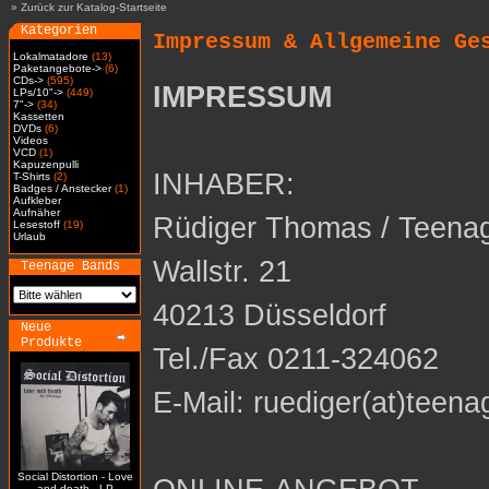
»
Zurück zur Katalog-Startseite
Kategorien
Impressum & Allgemeine Ge
Lokalmatadore
(13)
Paketangebote->
(6)
CDs->
(595)
IMPRESSUM
LPs/10"->
(449)
7"->
(34)
Kassetten
DVDs
(6)
Videos
VCD
(1)
Kapuzenpulli
INHABER:
T-Shirts
(2)
Badges / Anstecker
(1)
Aufkleber
Aufnäher
Rüdiger Thomas / Teena
Lesestoff
(19)
Urlaub
Wallstr. 21
Teenage Bands
40213 Düsseldorf
Neue
Produkte
Tel./Fax 0211-324062
E-Mail: ruediger(at)teena
Social Distortion - Love
and death - LP