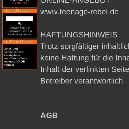
ONLINE-ANGEBOT
17.00EUR
www.teenage-rebel.de
Schnellsuche
Verwenden Sie
Stichworte, um ein
HAFTUNGSHINWEIS
Produkt zu finden.
Informationen
Trotz sorgfältiger inhaltl
Liefer- und
Versandkosten
Privatsphäre
keine Haftung für die Inh
und Datenschutz
Impressum/AGB
Kontakt
Inhalt der verlinkten Seit
Betreiber verantwortlich.
AGB