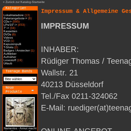
»
Zurück zur Katalog-Startseite
Kategorien
Impressum & Allgemeine Ge
Lokalmatadore
(13)
Paketangebote->
(6)
CDs->
(595)
IMPRESSUM
LPs/10"->
(453)
7"->
(34)
Kassetten
DVDs
(6)
Videos
VCD
(1)
Kapuzenpulli
INHABER:
T-Shirts
(2)
Badges / Anstecker
(1)
Aufkleber
Aufnäher
Rüdiger Thomas / Teena
Lesestoff
(19)
Urlaub
Wallstr. 21
Teenage Bands
40213 Düsseldorf
Neue
Produkte
Tel./Fax 0211-324062
E-Mail: ruediger(at)teena
Namenlos - Armut macht