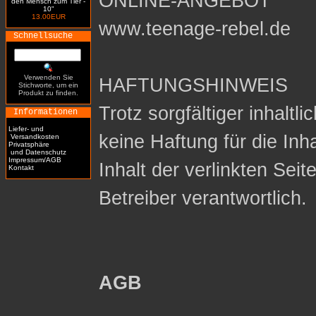
ONLINE-ANGEBOT
den Mensch zum Tier -
10"
13.00EUR
www.teenage-rebel.de
Schnellsuche
Verwenden Sie
HAFTUNGSHINWEIS
Stichworte, um ein
Produkt zu finden.
Trotz sorgfältiger inhaltl
Informationen
Liefer- und
keine Haftung für die Inh
Versandkosten
Privatsphäre
und Datenschutz
Impressum/AGB
Inhalt der verlinkten Seit
Kontakt
Betreiber verantwortlich.
AGB