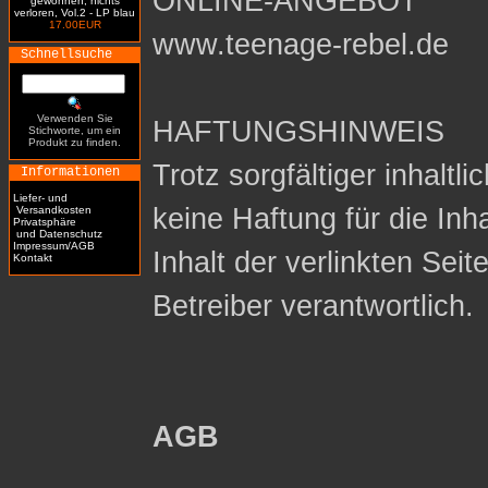
ONLINE-ANGEBOT
gewonnen, nichts
verloren, Vol.2 - LP blau
17.00EUR
www.teenage-rebel.de
Schnellsuche
Verwenden Sie
HAFTUNGSHINWEIS
Stichworte, um ein
Produkt zu finden.
Trotz sorgfältiger inhaltl
Informationen
Liefer- und
keine Haftung für die Inh
Versandkosten
Privatsphäre
und Datenschutz
Impressum/AGB
Inhalt der verlinkten Seit
Kontakt
Betreiber verantwortlich.
AGB