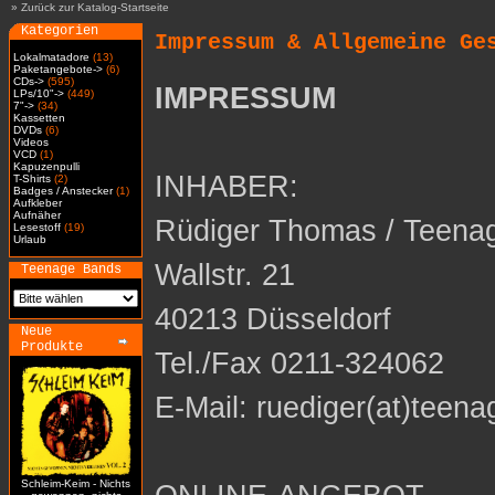
»
Zurück zur Katalog-Startseite
Kategorien
Impressum & Allgemeine Ge
Lokalmatadore
(13)
Paketangebote->
(6)
CDs->
(595)
IMPRESSUM
LPs/10"->
(449)
7"->
(34)
Kassetten
DVDs
(6)
Videos
VCD
(1)
Kapuzenpulli
INHABER:
T-Shirts
(2)
Badges / Anstecker
(1)
Aufkleber
Aufnäher
Rüdiger Thomas / Teena
Lesestoff
(19)
Urlaub
Wallstr. 21
Teenage Bands
40213 Düsseldorf
Neue
Produkte
Tel./Fax 0211-324062
E-Mail: ruediger(at)teena
Schleim-Keim - Nichts