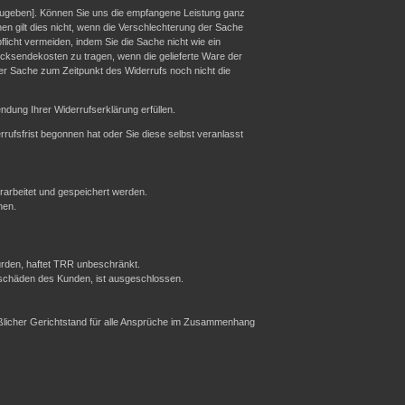
zugeben]. Können Sie uns die empfangene Leistung ganz
en gilt dies nicht, wenn die Verschlechterung der Sache
licht vermeiden, indem Sie die Sache nicht wie ein
cksendekosten zu tragen, wenn die gelieferte Ware der
er Sache zum Zeitpunkt des Widerrufs noch nicht die
dung Ihrer Widerrufserklärung erfüllen.
rrufsfrist begonnen hat oder Sie diese selbst veranlasst
rbeitet und gespeichert werden.
nen.
urden, haftet TRR unbeschränkt.
sschäden des Kunden, ist ausgeschlossen.
ießlicher Gerichtstand für alle Ansprüche im Zusammenhang