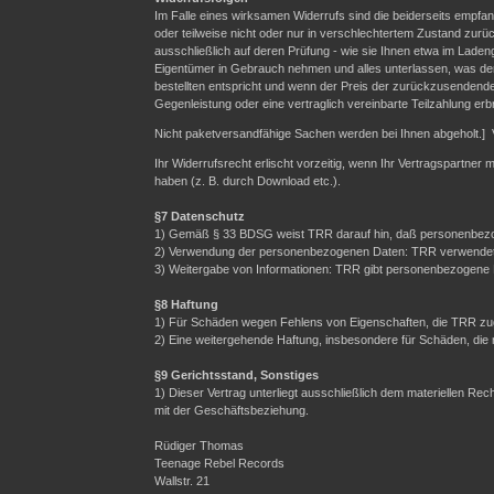
Im Falle eines wirksamen Widerrufs sind die beiderseits emp
oder teilweise nicht oder nur in verschlechtertem Zustand zurü
ausschließlich auf deren Prüfung - wie sie Ihnen etwa im Laden
Eigentümer in Gebrauch nehmen und alles unterlassen, was der
bestellten entspricht und wenn der Preis der zurückzusendende
Gegenleistung oder eine vertraglich vereinbarte Teilzahlung erb
Nicht paketversandfähige Sachen werden bei Ihnen abgeholt.] 
Ihr Widerrufsrecht erlischt vorzeitig, wenn Ihr Vertragspartner
haben (z. B. durch Download etc.).
§7 Datenschutz
1) Gemäß § 33 BDSG weist TRR darauf hin, daß personenbezo
2) Verwendung der personenbezogenen Daten: TRR verwendet Ih
3) Weitergabe von Informationen: TRR gibt personenbezogene Da
§8 Haftung
1) Für Schäden wegen Fehlens von Eigenschaften, die TRR zuge
2) Eine weitergehende Haftung, insbesondere für Schäden, die
§9 Gerichtsstand, Sonstiges
1) Dieser Vertrag unterliegt ausschließlich dem materiellen R
mit der Geschäftsbeziehung.
Rüdiger Thomas
Teenage Rebel Records
Wallstr. 21