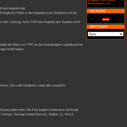
Es liegen noch keine
Bewertungen vor
t kein Angebot dar.
Sprachen
uf mögliche Fehler in den Angeben zum Sortiment auf der
re oder Leistung. Kann TRR das Angebot des Kunden nicht
Währungen
sobald die Ware von TRR an den beauftragten Logistikpartner
sage erteilt haben.
hmen. Der volle Kaufpreis sowie alle zusätzlich
che] widerrufen. Die Frist beginnt frühestens mit Erhalt
er Thomas, Teenage Rebel Records, Wallstr. 21, 40213