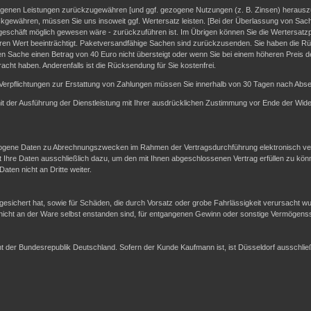
fangenen Leistungen zurückzugewähren [und ggf. gezogene Nutzungen (z. B. Zinsen) heraus
ckgewähren, müssen Sie uns insoweit ggf. Wertersatz leisten. [Bei der Überlassung von Sach
geschäft möglich gewesen wäre - zurückzuführen ist. Im Übrigen können Sie die Wertersatzpf
en Wert beeinträchtigt. Paketversandfähige Sachen sind zurückzusenden. Sie haben die Rü
n Sache einen Betrag von 40 Euro nicht übersteigt oder wenn Sie bei einem höheren Preis d
racht haben. Anderenfalls ist die Rücksendung für Sie kostenfrei.
Verpflichtungen zur Erstattung von Zahlungen müssen Sie innerhalb von 30 Tagen nach Absen
 mit der Ausführung der Dienstleistung mit Ihrer ausdrücklichen Zustimmung vor Ende der Wide
gene Daten zu Abrechnungszwecken im Rahmen der Vertragsdurchführung elektronisch vera
re Daten ausschließlich dazu, um den mit Ihnen abgeschlossenen Vertrag erfüllen zu kön
ten nicht an Dritte weiter.
sichert hat, sowie für Schäden, die durch Vorsatz oder grobe Fahrlässigkeit verursacht w
 nicht an der Ware selbst enstanden sind, für entgangenen Gewinn oder sonstige Vermögen
echt der Bundesrepublik Deutschland. Sofern der Kunde Kaufmann ist, ist Düsseldorf ausschl