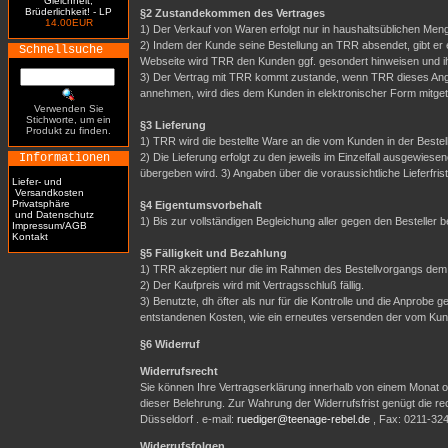
Gleichheit,
Brüderlichkeit! - LP
§2 Zustandekommen des Vertrages
14.00EUR
1) Der Verkauf von Waren erfolgt nur in haushaltsüblichen Meng
2) Indem der Kunde seine Bestellung an TRR absendet, gibt er 
Schnellsuche
Webseite wird TRR den Kunden ggf. gesondert hinweisen und i
3) Der Vertrag mit TRR kommt zustande, wenn TRR dieses Ange
annehmen, wird dies dem Kunden in elektronischer Form mitgete
Verwenden Sie
Stichworte, um ein
§3 Lieferung
Produkt zu finden.
1) TRR wird die bestellte Ware an die vom Kunden in der Best
Informationen
2) Die Lieferung erfolgt zu den jeweils im Einzelfall ausgewi
übergeben wird. 3) Angaben über die voraussichtliche Lieferfrist 
Liefer- und
Versandkosten
Privatsphäre
§4 Eigentumsvorbehalt
und Datenschutz
1) Bis zur vollständigen Begleichung aller gegen den Besteller
Impressum/AGB
Kontakt
§5 Fälligkeit und Bezahlung
1) TRR akzeptiert nur die im Rahmen des Bestellvorgangs dem
2) Der Kaufpreis wird mit Vertragsschluß fällig.
3) Benutzte, dh öfter als nur für die Kontrolle und die Anpro
entstandenen Kosten, wie ein erneutes versenden der vom Ku
§6 Widerruf
Widerrufsrecht
Sie können Ihre Vertragserklärung innerhalb von einem Monat oh
dieser Belehrung. Zur Wahrung der Widerrufsfrist genügt die r
Düsseldorf . e-mail:
ruediger@teenage-rebel.de
, Fax: 0211-32
Widerrufsfolgen