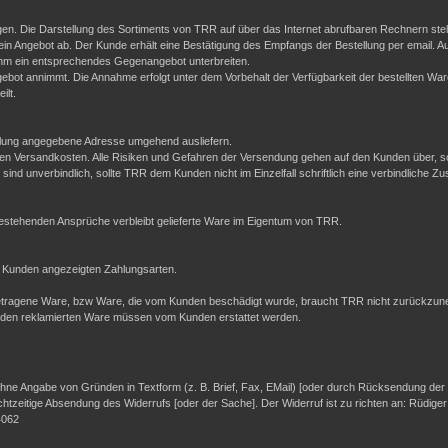
en. Die Darstellung des Sortiments von TRR auf über das Internet abrufbaren Rechnern stell
ein Angebot ab. Der Kunde erhält eine Bestätigung des Empfangs der Bestellung per email. A
hm ein entsprechendes Gegenangebot unterbreiten.
bot annimmt. Die Annahme erfolgt unter dem Vorbehalt der Verfügbarkeit der bestellten Wa
ilt.
ellung angegebene Adresse umgehend ausliefern.
esenen Versandkosten. Alle Risiken und Gefahren der Versendung gehen auf den Kunden über, 
sind unverbindlich, sollte TRR dem Kunden nicht im Einzelfall schriftlich eine verbindliche Zu
 bestehenden Ansprüche verbleibt gelieferte Ware im Eigentum von TRR.
 Kunden angezeigten Zahlungsarten.
be getragene Ware, bzw Ware, die vom Kunden beschädigt wurde, braucht TRR nicht zurückzune
nden reklamierten Ware müssen vom Kunden erstattet werden.
ne Angabe von Gründen in Textform (z. B. Brief, Fax, E­Mail) [oder durch Rücksendung der Sa
echtzeitige Absendung des Widerrufs [oder der Sache]. Der Widerruf ist zu richten an: Rüdig
4062