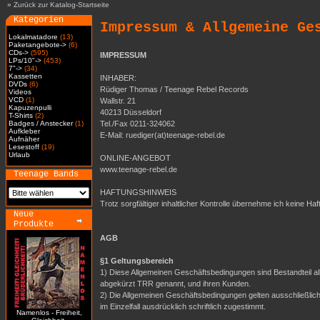
»
Zurück zur Katalog-Startseite
Kategorien
Impressum & Allgemeine Ge
Lokalmatadore
(13)
Paketangebote->
(6)
CDs->
(595)
IMPRESSUM
LPs/10"->
(453)
7"->
(34)
Kassetten
INHABER:
DVDs
(6)
Rüdiger Thomas / Teenage Rebel Records
Videos
VCD
(1)
Wallstr. 21
Kapuzenpulli
40213 Düsseldorf
T-Shirts
(2)
Badges / Anstecker
(1)
Tel./Fax 0211-324062
Aufkleber
E-Mail: ruediger(at)teenage-rebel.de
Aufnäher
Lesestoff
(19)
Urlaub
ONLINE-ANGEBOT
www.teenage-rebel.de
Teenage Bands
HAFTUNGSHINWEIS
Trotz sorgfältiger inhaltlicher Kontrolle übernehme ich keine Haf
Neue
Produkte
AGB
§1 Geltungsbereich
1) Diese Allgemeinen Geschäftsbedingungen sind Bestandteil a
abgekürzt TRR genannt, und ihren Kunden.
2) Die Allgemeinen Geschäftsbedingungen gelten ausschließli
im Einzelfall ausdrücklich schriftlich zugestimmt.
Namenlos - Freiheit,