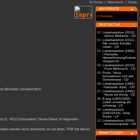
Ihr Konto
|
Warenkorb
|
Kasse
Warenkorb
0 Produkte
Bestseller
01.
Lokalmatadore (2010)
- Söhne Mülheims - CD
02.
Lokalmatadore (2011) -
Alle unsere Schalke
Lieder - CD
03.
Lokalmatadore (1995)
/ Klamydia:
HimmelAchtungPerkele
-Doppel-CD
04.
Lokalmatadore (2010)
- Punk Weihnacht - CD
05.
Profis - Neue
Sensationen und alte
Geheimnisse - CD
06.
Lokalmatadore (1996)
/ Klamydia: Kipsi. - CD
ren Betreiber verantwortlich.
07.
Lokalmatadore (1994)
- Heute ein König - CD
08.
B.trug (1983/2006) -
Lieber schwierig als
schmierig - LP
09.
Lokalmatadore
(1992/2018) - Arme
Armee - LP
r.21, 40213 Düsseldorf, Deutschland, im folgenden
10.
Lokalmatadore (2004)
- Armutszeugnisse - CD
nden werden nicht anerkannt, es sei denn, TRR hat diesen
Bewertungen