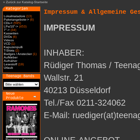
»
Zurück zur Katalog-Startseite
Kategorien
Impressum & Allgemeine Ge
Lokalmatadore
(13)
Paketangebote->
(6)
CDs->
(595)
IMPRESSUM
LPs/10"->
(453)
7"->
(34)
Kassetten
DVDs
(6)
Videos
VCD
(1)
Kapuzenpulli
INHABER:
T-Shirts
(2)
Badges / Anstecker
(1)
Aufkleber
Aufnäher
Rüdiger Thomas / Teena
Lesestoff
(19)
Urlaub
Wallstr. 21
Teenage Bands
40213 Düsseldorf
Neue
Produkte
Tel./Fax 0211-324062
E-Mail: ruediger(at)teena
Ramones - Generatin'