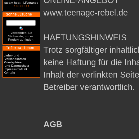
ONLINE-ANGEBOT
steam heat - LP/orange
18.00EUR
www.teenage-rebel.de
Schnellsuche
Verwenden Sie
HAFTUNGSHINWEIS
Stichworte, um ein
Produkt zu finden.
Trotz sorgfältiger inhaltl
Informationen
Liefer- und
Versandkosten
keine Haftung für die Inh
Privatsphäre
und Datenschutz
Impressum/AGB
Inhalt der verlinkten Seit
Kontakt
Betreiber verantwortlich.
AGB